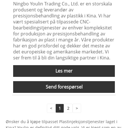
Ningbo Youlin Trading Co., Ltd. er en storskala
produsent og leverandør av
presisjonsbehandling av plastikk i Kina. Vi har
vært spesialisert på tilpassede CNC-
bearbeidingstjenester av enhver kompleksitet
for produksjon av presisjonsbehandling av
fabrikasjon av plast i mange år. Våre produkter
har en god prisfordel og dekker det meste av
det europeiske og amerikanske markedet. Vi
ser frem til å bli din langsiktige partner i Kina.
Les mer
Send forespørsel
<
1
2
>
Ønsker du å kjøpe tilpasset Plastinjeksjonstjenester laget i
Kina? Youlin er definitivt ditt gode valg. Vi er kjent som en av