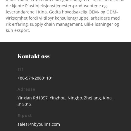
de kjente Plastinjeksjonstjenester-produsentene og
leverandørene i Kina. Godta hovedsakelig OEM- og ODM-
virksomhet fordi vi tilbyr konsulentgruppe, arbeidere med
rik erfaring, supply chain management, ulike løsninger og
kun eksport.
Kontakt oss
Tlf
+86-574-28801101
Adresse
Yinxian Rd1357, Yinzhou, Ningbo, Zhejiang, Kina,
315012
E-post
sales@nbyoulins.com