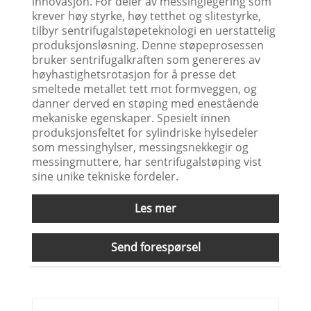
innovasjon. For deler av messinglegering som
krever høy styrke, høy tetthet og slitestyrke,
tilbyr sentrifugalstøpeteknologi en uerstattelig
produksjonsløsning. Denne støpeprosessen
bruker sentrifugalkraften som genereres av
høyhastighetsrotasjon for å presse det
smeltede metallet tett mot formveggen, og
danner derved en støping med enestående
mekaniske egenskaper. Spesielt innen
produksjonsfeltet for sylindriske hylsedeler
som messinghylser, messingsnekkegir og
messingmuttere, har sentrifugalstøping vist
sine unike tekniske fordeler.
Les mer
Send forespørsel