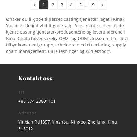
<
1
2
3
4
5
...
9
>
Ønsker du å kjøpe tilpasset Casting tjenester laget i Kina?
Youlin er definitivt ditt gode valg. Vi er kjent som en av de
kjente Casting tjenester-produsentene og leverandørene i
Kina. Godta hovedsakelig OEM- og ODM-virksomhet fordi vi
tilbyr konsulentgruppe, arbeidere med rik erfaring, supply
chain management, ulike løsninger og kun eksport.
Kontakt oss
Tlf
+86-574-28801101
Adresse
Yinxian Rd1357, Yinzhou, Ningbo, Zhejiang, Kina,
315012