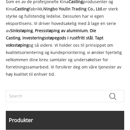
Som en av de profesjonelle Kina
Casting
produsenter og
Kina
Casting
fabrikk,
Ningbo Youlin Trading Co.
, Ltd.
er sterk
styrke og fullstendig ledelse. Dessuten har vi egen
eksportlisens. Vi driver hovedsakelig med å lage en serie
av
Sinkstøping
,
Pressstøping av aluminium
,
Die
Casting
,
Investeringsstøpegods i rustfritt stål
,
Tapt
voksstøping
og så videre. Vi holder oss til prinsippet om
kvalitetsorientering og kundeprioritering, vi ønsker hjertelig
velkommen dine brev, samtaler og undersøkelser for
forretningssamarbeid. Vi forsikrer deg om våre tjenester av
høy kvalitet til enhver tid.
Produkter