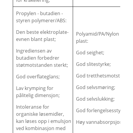
Propylen - butadien -
styren polymerer/ABS:
Den beste elektroplate-
Polyamid/PA/Nylon - Kryst
evnen blant plast;
plast:
Ingrediensen av
God seighet;
butadien forbedrer
God slitestyrke;
støtmotstanden sterkt;
God tretthetsmotstand;
God overflateglans;
God selvsmøring;
Lav krymping for
pålitelig dimensjon;
God selvslukking;
Intoleranse for
God forlengelsesstyrke;
organiske løsemidler,
kan løses opp i emulsjon
Høy vannabsorpsjon
ved kombinasjon med