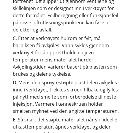
fortrengt luft slipper ut gjennom ventilene og
skillelinjen som er designet inn i verktøyet for
dette formålet. Feilberegning eller funksjonsfeil
på disse luftutløsningspunktene kan føre til
defekter og avfall.
C. Etter at verktøyets hulrom er fylt, må
harpiksen få avkjøles. Vann sykles gjennom
verktøyet for å opprettholde en jevn
temperatur mens materialet herder.
Avkjølingstiden varierer basert på plasten som
brukes og delens tykkelse.
D. Mens den sprøytestøpte plastdelen avkjøles
inne i verktøyet, trekkes skruen tilbake og fylles
på nytt med smelte som forberedelse til neste
injeksjon. Varmere i tønneskruen holder
smelten myknet ved den angitte temperaturen.
E. Så snart det støpte materialet når sin ideelle
utkasttemperatur, åpnes verktøyet og delen