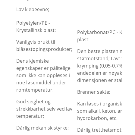
Lav klebeevne;
Polyetylen/PE -
Krystallinsk plast:
Polykarbonat/PC - Krystal
plast:
Vanligvis brukt til
blåsestøpingsprodukter;
Den beste plasten med
støtmotstand; Lavt form
Dens kjemiske
krymping (0,05-0,7%) at
egenskaper er pålitelige
endedelen er nøyaktig og
som ikke kan oppløses i
dimensjonen er stabil;
noe løsemiddel under
romtemperatur;
Brenner sakte;
God seighet og
Kan løses i organiske løs
strekkbarhet selv ved lav
som alkali, keton, aromat
temperatur;
hydrokarbon, etc.
Dårlig mekanisk styrke;
Dårlig tretthetsmotstand