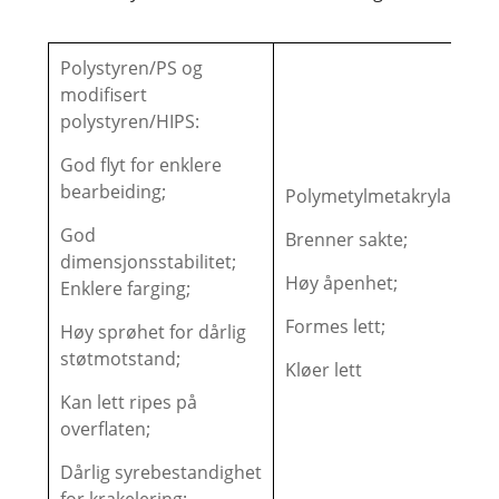
Polystyren/PS og
modifisert
polystyren/HIPS:
God flyt for enklere
bearbeiding;
Polymetylmetakrylat/PMM
God
Brenner sakte;
dimensjonsstabilitet;
Høy åpenhet;
Enklere farging;
Formes lett;
Høy sprøhet for dårlig
støtmotstand;
Kløer lett
Kan lett ripes på
overflaten;
Dårlig syrebestandighet
for krakelering;