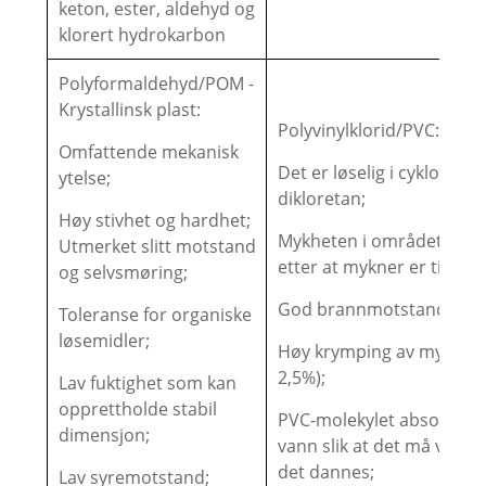
keton, ester, aldehyd og
klorert hydrokarbon
Polyformaldehyd/POM -
Krystallinsk plast:
Polyvinylklorid/PVC:
Omfattende mekanisk
Det er løselig i cyklohek
ytelse;
dikloretan;
Høy stivhet og hardhet;
Mykheten i området kan 
Utmerket slitt motstand
etter at mykner er tilsatt;
og selvsmøring;
God brannmotstand;
Toleranse for organiske
løsemidler;
Høy krymping av myk PVC
2,5%);
Lav fuktighet som kan
opprettholde stabil
PVC-molekylet absorberer
dimensjon;
vann slik at det må være t
det dannes;
Lav syremotstand;