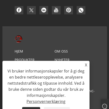
HJEM
OM OSS
PRODUKTER
NYHETER
X
NEDLASTING
SEND FORESPØRSEL
Vi bruker informasjonskapsler for å gi deg
KONTAKT OSS
en bedre nettleseropplevelse, analysere
nettstedstrafikk og tilpasse innhold. Ved å
bruke denne siden godtar du vår bruk av
Copyright © 2021 Ningbo Youlin Trading Co., Ltd. - CNC-
informasjonskapsler.
bearbeiding - Alle rettigheter forbeholdt.
Personvernerklæring
Links
Sitemap
RSS
XML