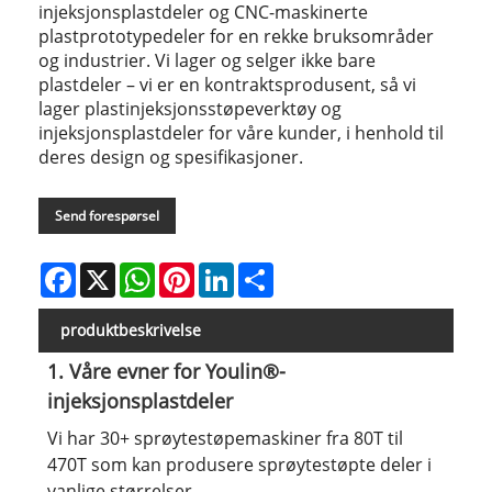
injeksjonsplastdeler og CNC-maskinerte
plastprototypedeler for en rekke bruksområder
og industrier. Vi lager og selger ikke bare
plastdeler – vi er en kontraktsprodusent, så vi
lager plastinjeksjonsstøpeverktøy og
injeksjonsplastdeler for våre kunder, i henhold til
deres design og spesifikasjoner.
Send forespørsel
Facebook
X
WhatsApp
Pinterest
LinkedIn
Share
produktbeskrivelse
1. Våre evner for Youlin®-
injeksjonsplastdeler
Vi har 30+ sprøytestøpemaskiner fra 80T til
470T som kan produsere sprøytestøpte deler i
vanlige størrelser.