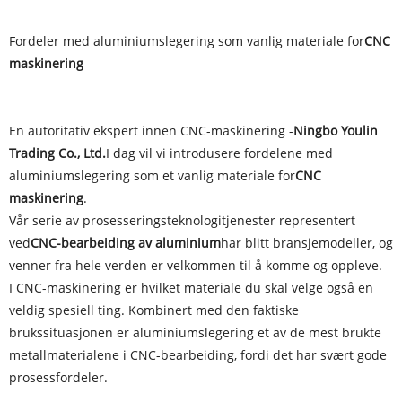
Fordeler med aluminiumslegering som vanlig materiale for
CNC
maskinering
En autoritativ ekspert innen CNC-maskinering -
Ningbo Youlin
Trading Co., Ltd.
I dag vil vi introdusere fordelene med
aluminiumslegering som et vanlig materiale for
CNC
maskinering
.
Vår serie av prosesseringsteknologitjenester representert
ved
CNC-bearbeiding av aluminium
har blitt bransjemodeller, og
venner fra hele verden er velkommen til å komme og oppleve.
I CNC-maskinering er hvilket materiale du skal velge også en
veldig spesiell ting. Kombinert med den faktiske
brukssituasjonen er aluminiumslegering et av de mest brukte
metallmaterialene i CNC-bearbeiding, fordi det har svært gode
prosessfordeler.