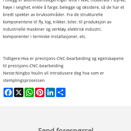
høye i seighet, enkle å farge, belegge og oksidere, så de har et
bredt spekter av bruksområder. Fra de strukturelle
komponentene til fly, tog, trikker, biler, til produksjon av
industrielle maskiner og verktøy, elektrisk industri,
komponenter i termiske installasjoner, etc.
Tidligere:
Hva er presisjons-CNC-bearbeiding og egenskapene
til presisjons-CNC-bearbeiding
Neste:
Ningbo Youlin vil introdusere deg hva som er
stemplingsprosessen
Facebook
X
WhatsApp
Pinterest
LinkedIn
Share
Send forespørsel