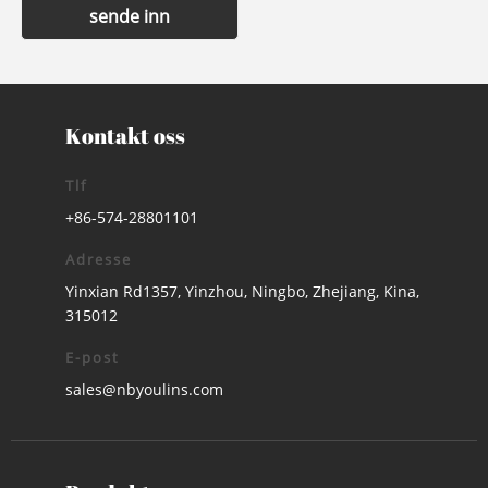
sende inn
Kontakt oss
Tlf
+86-574-28801101
Adresse
Yinxian Rd1357, Yinzhou, Ningbo, Zhejiang, Kina,
315012
E-post
sales@nbyoulins.com