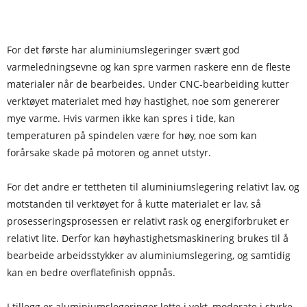
For det første har aluminiumslegeringer svært god
varmeledningsevne og kan spre varmen raskere enn de fleste
materialer når de bearbeides. Under CNC-bearbeiding kutter
verktøyet materialet med høy hastighet, noe som genererer
mye varme. Hvis varmen ikke kan spres i tide, kan
temperaturen på spindelen være for høy, noe som kan
forårsake skade på motoren og annet utstyr.
For det andre er tettheten til aluminiumslegering relativt lav, og
motstanden til verktøyet for å kutte materialet er lav, så
prosesseringsprosessen er relativt rask og energiforbruket er
relativt lite. Derfor kan høyhastighetsmaskinering brukes til å
bearbeide arbeidsstykker av aluminiumslegering, og samtidig
kan en bedre overflatefinish oppnås.
I tillegg er aluminiumslegeringer lette i vekt, moderate i styrke,