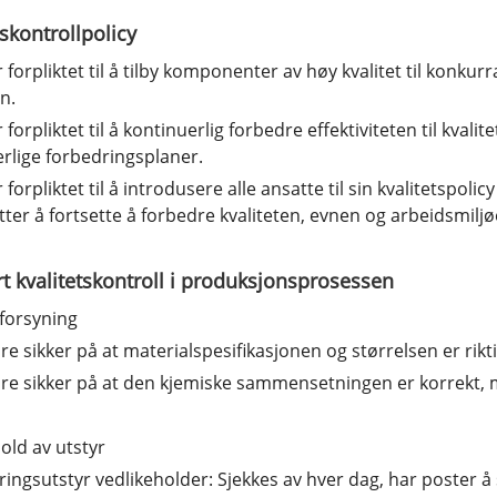
tskontrollpolicy
 forpliktet til å tilby komponenter av høy kvalitet til konkurra
en.
r forpliktet til å kontinuerlig forbedre effektiviteten til kva
rlige forbedringsplaner.
r forpliktet til å introdusere alle ansatte til sin kvalitetspo
tter å fortsette å forbedre kvaliteten, evnen og arbeidsmiljø
rt kvalitetskontroll i produksjonsprosessen
forsyning
re sikker på at materialspesifikasjonen og størrelsen er rikti
re sikker på at den kjemiske sammensetningen er korrekt, må 
old av utstyr
ingsutstyr vedlikeholder: Sjekkes av hver dag, har poster å