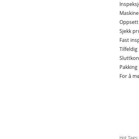
Inspeksj
Maskine
Oppsett 
Sjekk p
Fast ins
Tilfeldi
Sluttkon
Pakking
For å mø
Hot Tags: