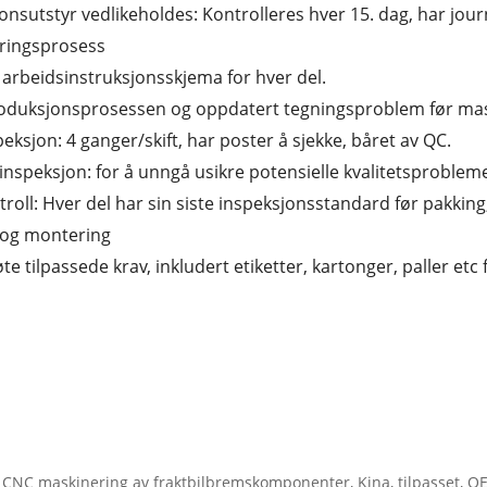
onsutstyr vedlikeholdes: Kontrolleres hver 15. dag, har jour
ringsprosess
arbeidsinstruksjonsskjema for hver del.
roduksjonsprosessen og oppdatert tegningsproblem før mas
peksjon: 4 ganger/skift, har poster å sjekke, båret av QC.
g inspeksjon: for å unngå usikre potensielle kvalitetsproblem
troll: Hver del har sin siste inspeksjonsstandard før pakkin
 og montering
te tilpassede krav, inkludert etiketter, kartonger, paller etc 
 CNC maskinering av fraktbilbremskomponenter, Kina, tilpasset, OEM