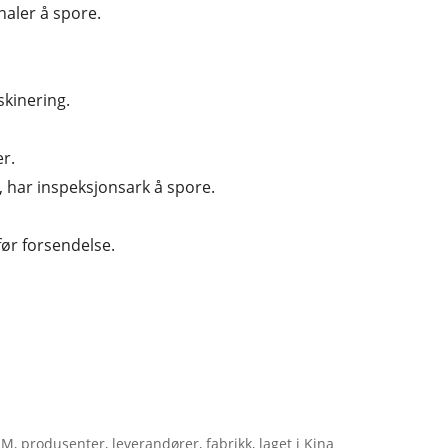
naler å spore.
kinering.
er.
g, har inspeksjonsark å spore.
før forsendelse.
, produsenter, leverandører, fabrikk, laget i Kina