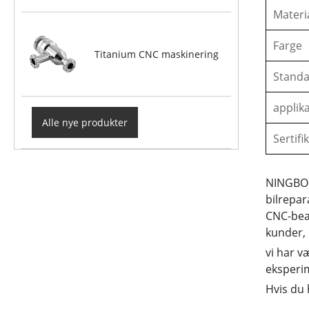
Materi
Farge
Titanium CNC maskinering
Stand
applik
Alle nye produkter
Sertifi
NINGBO 
bilrepar
CNC-bear
kunder,
vi har v
eksperim
Hvis du 