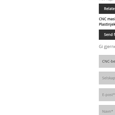
Relate
CNC mask
Plastinje
Send f
Gi gjern