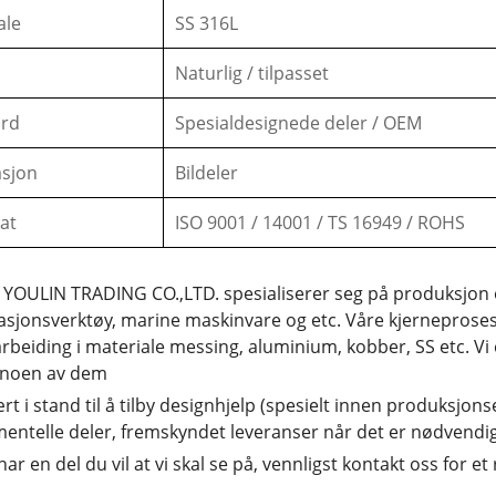
ale
SS 316L
Naturlig / tilpasset
ard
Spesialdesignede deler / OEM
asjon
Bildeler
kat
ISO 9001 / 14001 / TS 16949 / ROHS
YOULIN TRADING CO.,LTD. spesialiserer seg på produksjon o
asjonsverktøy, marine maskinvare og etc. Våre kjerneproses
beiding i materiale messing, aluminium, kobber, SS etc. Vi
 noen av dem
ært i stand til å tilby designhjelp (spesielt innen produksjo
entelle deler, fremskyndet leveranser når det er nødvendig
har en del du vil at vi skal se på, vennligst kontakt oss for e