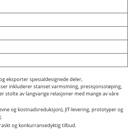
g eksporter spesialdesignede deler,
ser inkluderer stanset varmsmiing, presisjonsstøping,
 er stolte av langvarige relasjoner med mange av våre
nsevne og kostnadsreduksjon), JIT-levering, prototyper og
.
t raskt og konkurransedyktig tilbud.