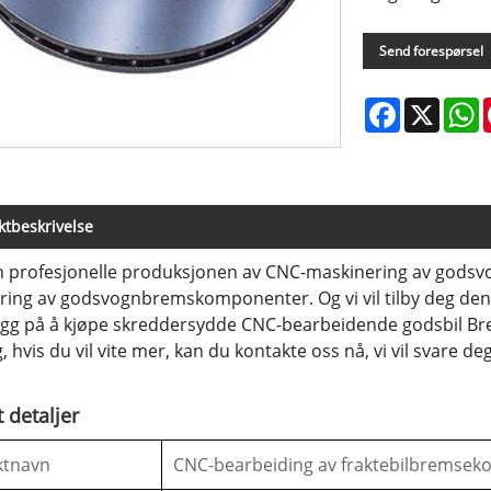
Send forespørsel
Facebook
X
W
tbeskrivelse
 profesjonelle produksjonen av CNC-maskinering av godsvo
ing av godsvognbremskomponenter. Og vi vil tilby deg den b
ygg på å kjøpe skreddersydde CNC-bearbeidende godsbil Bre
 hvis du vil vite mer, kan du kontakte oss nå, vi vil svare deg 
 detaljer
ktnavn
CNC-bearbeiding av fraktebilbremse