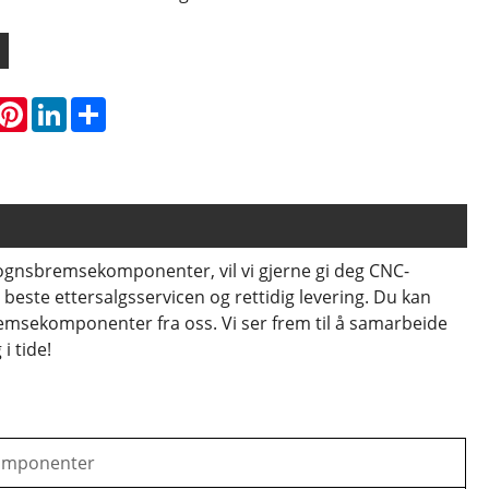
hatsApp
Pinterest
LinkedIn
Share
gnsbremsekomponenter, vil vi gjerne gi deg CNC-
este ettersalgsservicen og rettidig levering. Du kan
msekomponenter fra oss. Vi ser frem til å samarbeide
i tide!
komponenter