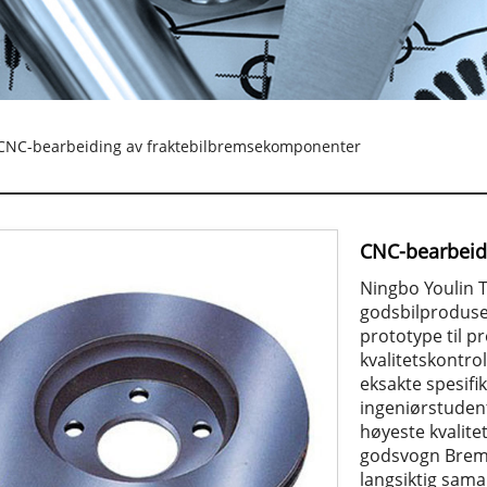
CNC-bearbeiding av fraktebilbremsekomponenter
CNC-bearbeid
Ningbo Youlin T
godsbilproduse
prototype til pr
kvalitetskontrol
eksakte spesifi
ingeniørstudent
høyeste kvalitet
godsvogn Brems
langsiktig sam