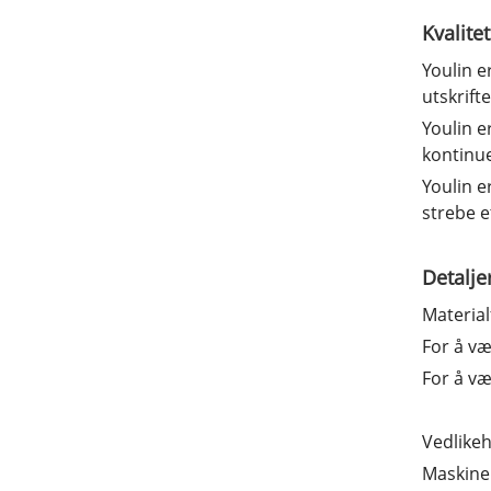
Kvalite
Youlin er
utskrift
Youlin e
kontinue
Youlin e
strebe e
Detalje
Material
For å væ
For å væ
Vedlikeh
Maskiner