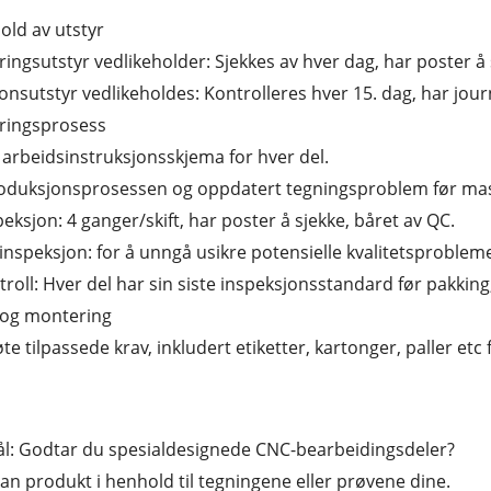
old av utstyr
ingsutstyr vedlikeholder: Sjekkes av hver dag, har poster å
onsutstyr vedlikeholdes: Kontrolleres hver 15. dag, har jour
ringsprosess
arbeidsinstruksjonsskjema for hver del.
roduksjonsprosessen og oppdatert tegningsproblem før mas
peksjon: 4 ganger/skift, har poster å sjekke, båret av QC.
g inspeksjon: for å unngå usikre potensielle kvalitetsproblem
troll: Hver del har sin siste inspeksjonsstandard før pakkin
 og montering
te tilpassede krav, inkludert etiketter, kartonger, paller etc 
l: Godtar du spesialdesignede CNC-bearbeidingsdeler?
i kan produkt i henhold til tegningene eller prøvene dine.