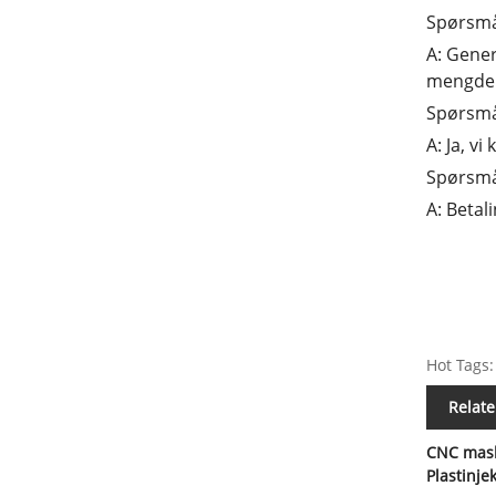
Spørsmål
A: Gener
mengde
Spørsmål
A: Ja, v
Spørsmål
A: Betal
Hot Tags:
Relate
CNC mask
Plastinje