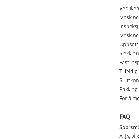
Vedlikeh
Maskiner
Inspeksj
Maskine
Oppsett 
Sjekk p
Fast ins
Tilfeldi
Sluttkon
Pakking
For å mø
FAQ
Spørsmå
A: Ja, v