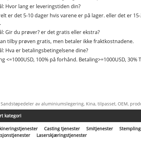
: Hvor lang er leveringstiden din?
elt er det 5-10 dager hvis varene er på lager. eller det er 15-
.
: Gir du prøver? er det gratis eller ekstra?
i kan tilby prøven gratis, men betaler ikke fraktkostnadene.
: Hva er betalingsbetingelsene dine?
ing <=1000USD, 100% på forhånd. Betaling>=1000USD, 30% T/
 Sandstøpedeler av aluminiumslegering, Kina, tilpasset, OEM, produs
rt kategori
ineringstjenester
Casting tjenester
Smitjenester
Stempling
ksjonstjenester
Laserskjæringstjenester