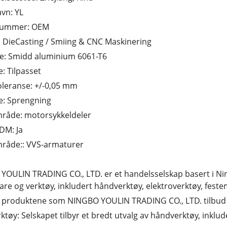
vn: YL
nummer: OEM
: DieCasting / Smiing & CNC Maskinering
le: Smidd aluminium 6061-T6
e: Tilpasset
oleranse: +/-0,05 mm
e: Sprengning
råde: motorsykkeldeler
DM: Ja
råde:: VVS-armaturer
OULIN TRADING CO., LTD. er et handelsselskap basert i Ning
re og verktøy, inkludert håndverktøy, elektroverktøy, feste
 produktene som NINGBO YOULIN TRADING CO., LTD. tilbud 
tøy: Selskapet tilbyr et bredt utvalg av håndverktøy, inklu