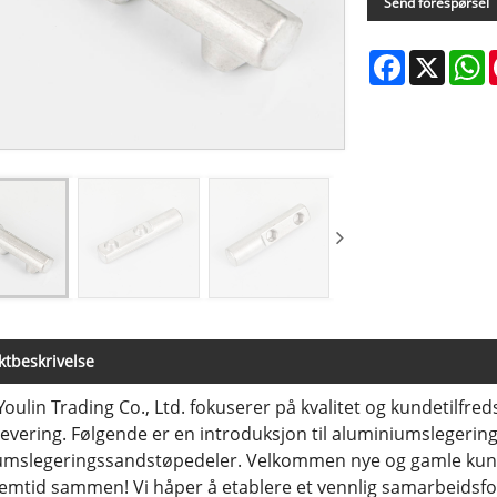
Send forespørsel
Facebook
X
W
tbeskrivelse
oulin Trading Co., Ltd. fokuserer på kvalitet og kundetilfreds
 levering. Følgende er en introduksjon til aluminiumslegerin
mslegeringssandstøpedeler. Velkommen nye og gamle kunder 
emtid sammen! Vi håper å etablere et vennlig samarbeidsfo