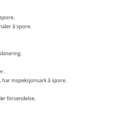
 spore.
naler å spore.
kinering.
er.
g, har inspeksjonsark å spore.
før forsendelse.