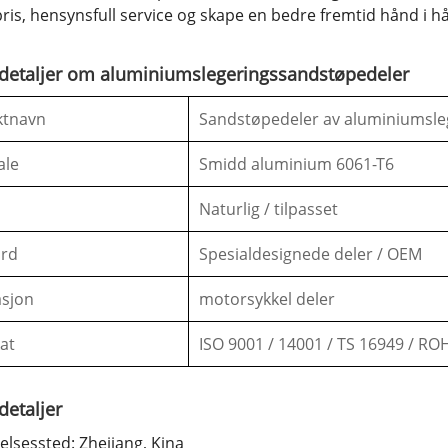
pris, hensynsfull service og skape en bedre fremtid hånd i h
 detaljer om aluminiumslegeringssandstøpedeler
ktnavn
Sandstøpedeler av aluminiumsle
ale
Smidd aluminium 6061-T6
Naturlig / tilpasset
ard
Spesialdesignede deler / OEM
asjon
motorsykkel deler
kat
ISO 9001 / 14001 / TS 16949 / RO
detaljer
lsessted: Zhejiang, Kina