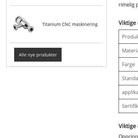
rimelig 
Viktige
Titanium CNC maskinering
Produ
Materi
Alle nye produkter
Farge
Stand
applik
Sertifi
Viktige 
Opprinne