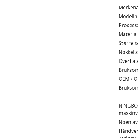
Merkena
Modell
Prosess
Materia
Størrels
Nøkkelt
Overflat
Bruksom
OEM / O
Bruksom
NINGBO Y
maskinva
Noen av
Håndverk