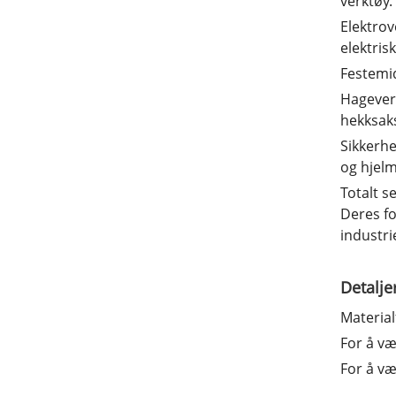
verktøy.
Elektrov
elektris
Festemid
Hagever
hekksak
Sikkerhe
og hjelm
Totalt s
Deres fo
industri
Detalje
Material
For å væ
For å væ